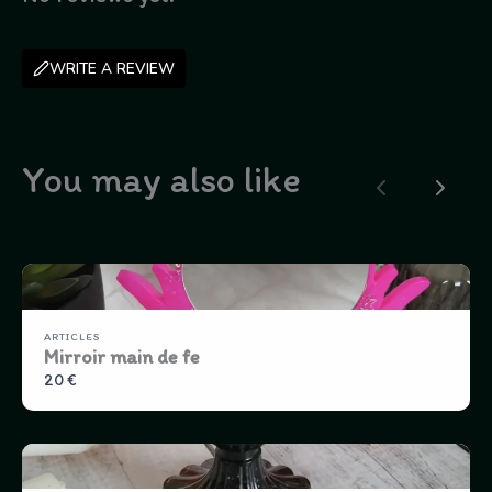
WRITE A REVIEW
You may also like
Previous
Next
ARTICLES
Mirroir main de fe
20 €