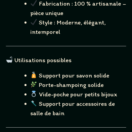
Fabrication : 100 % artisanale –
pièce unique
Style : Moderne, élégant,
Title
*
intemporel
Your review
Utilisations possibles
Support pour savon solide
Porte-shampoing solide
Vide-poche pour petits bijoux
Support pour accessoires de
SUBMIT REVIEW
salle de bain
Thanks for your review!