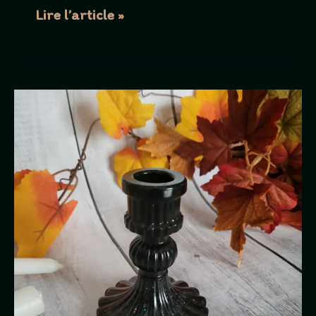
Mirroir
Lire l’article »
main
de
fe