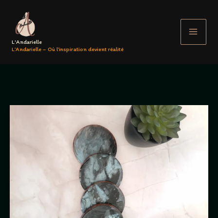
Aller
au
contenu
L'Andarielle
L’Andarielle – Où l’inspiration devient réalité