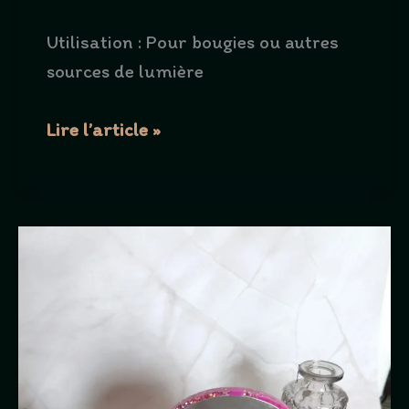
Utilisation : Pour bougies ou autres
sources de lumière
Bougeoir
Lire l’article »
sur
pied
2