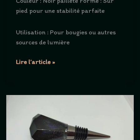
Couleur : Noir pailleté Forme : Sur
pied pour une stabilité parfaite
Utilisation : Pour bougies ou autres
sources de lumière
Bougeoir
Lire l’article »
sur
pied