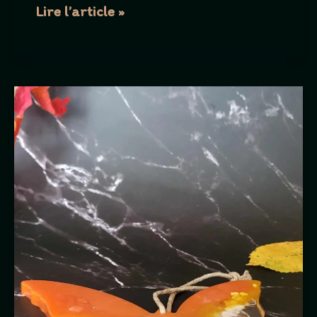
Lot
Lire l’article »
de
4
sous
verres