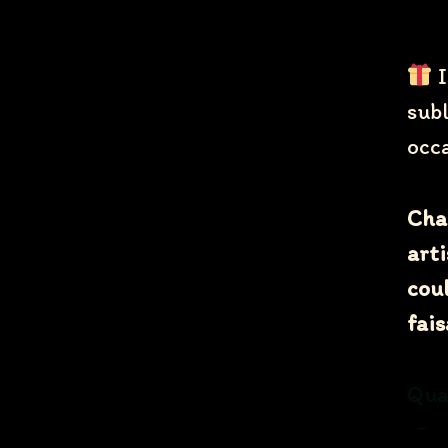
I
sub
occa
Chaq
arti
coul
fais
Qua