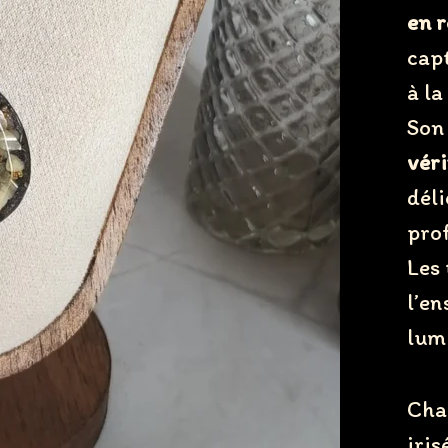
en r
capt
à la
Son
véri
déli
prof
Write a review
Les
l’en
lum
Your rating
Cha
iris