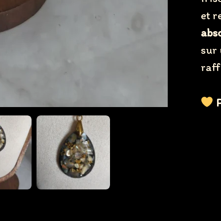
et r
Title
*
abs
sur
Your review
raff
P
SUBMIT REVIEW
Thanks for your review!
We are processing it and it will appear on the store soon.