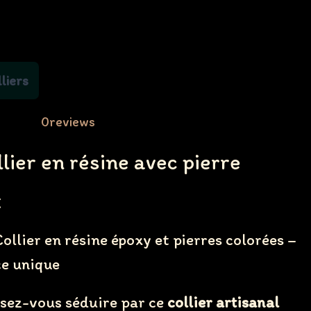
liers
0
reviews
lier en résine avec pierre
€
ollier en résine époxy et pierres colorées –
ce unique
ssez-vous séduire par ce
collier artisanal