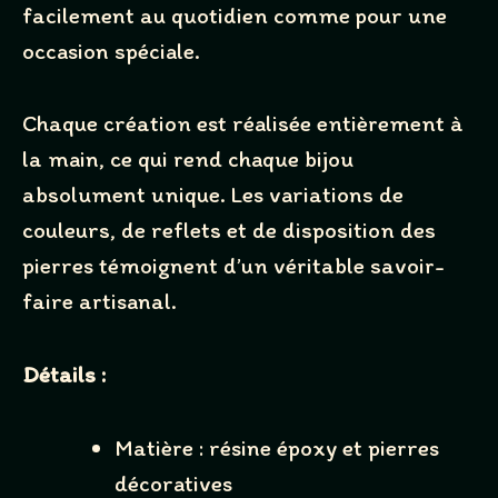
facilement au quotidien comme pour une
Your review
occasion spéciale.
Chaque création est réalisée entièrement à
la main, ce qui rend chaque bijou
absolument unique. Les variations de
couleurs, de reflets et de disposition des
SUBMIT REVIEW
pierres témoignent d’un véritable savoir-
faire artisanal.
Thanks for your review!
Détails :
We are processing it and it will appear on the store
soon.
Matière : résine époxy et pierres
décoratives