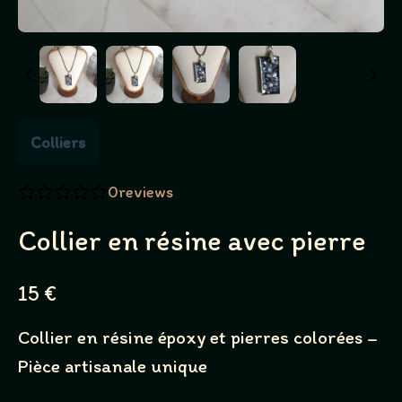
Colliers
0
reviews
Collier en résine avec pierre
N
15 €
o
Collier en résine époxy et pierres colorées –
w
Pièce artisanale unique