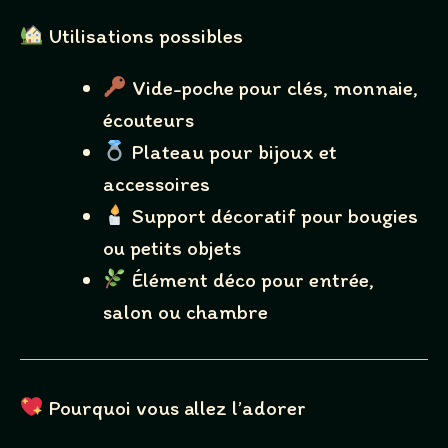
Utilisations possibles
SUBMIT REVIEW
Vide-poche pour clés, monnaie,
écouteurs
Thanks for your review!
Plateau pour bijoux et
accessoires
We are processing it and it will appear on the store
soon.
Support décoratif pour bougies
ou petits objets
Élément déco pour entrée,
salon ou chambre
Pourquoi vous allez l’adorer