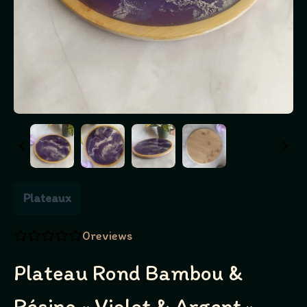
Plateaux
0
reviews
Plateau Rond Bambou &
Résine « Violet & Argent »