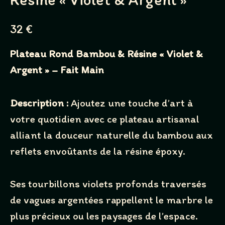
N
32 €
o
Plateau Rond Bambou & Résine « Violet &
w
Argent » – Fait Main
Description :
Ajoutez une touche d’art à
votre quotidien avec ce plateau artisanal
alliant la douceur naturelle du bambou aux
Write a review
reflets envoûtants de la résine époxy.
Ses tourbillons violets profonds traversés
Your rating
de vagues argentées rappellent le marbre le
plus précieux ou les paysages de l’espace.