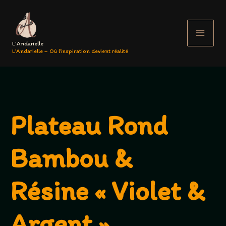
Aller
au
contenu
L'Andarielle
L’Andarielle – Où l’inspiration devient réalité
Plateau Rond
Bambou &
Résine « Violet &
Argent »