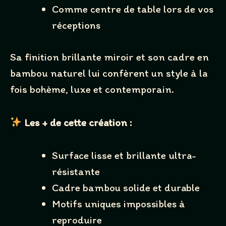
We are processing it and it will appear on the store
Comme centre de table lors de vos
soon.
réceptions
Sa finition brillante miroir et son cadre en
bambou naturel lui confèrent un style à la
fois bohème, luxe et contemporain.
Les + de cette création :
Surface lisse et brillante ultra-
résistante
Cadre bambou solide et durable
Motifs uniques impossibles à
reproduire