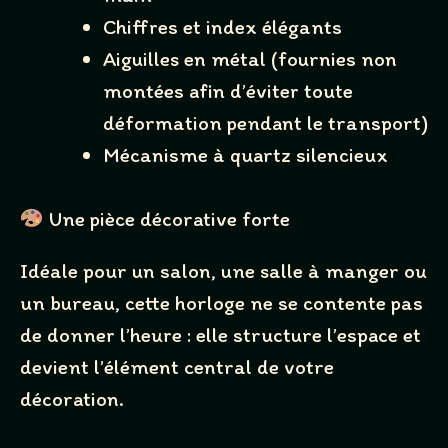
Chiffres et index élégants
Thanks for your review!
Aiguilles en métal (fournies non
We are processing it and it will appear on the store
montées afin d’éviter toute
soon.
déformation pendant le transport)
Mécanisme à quartz silencieux
Une pièce décorative forte
Idéale pour un salon, une salle à manger ou
un bureau, cette horloge ne se contente pas
de donner l’heure : elle structure l’espace et
devient l’élément central de votre
décoration.