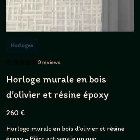
Horloges
0
reviews
Horloge murale en bois
d’olivier et résine époxy
N
260 €
o
Horloge murale en bois d’olivier et résine
w
époxy – Pièce artisanale unique