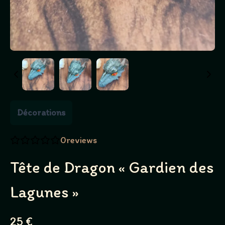
Décorations
0
reviews
Tête de Dragon « Gardien des
Lagunes »
N
25 €