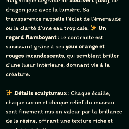
magnifique dégradé de
bleu-vert (teal)
, ce
dragon joue avec la lumière. Sa
Write a review
transparence rappelle l’éclat de l’émeraude
ou la clarté d’une eau tropicale.
Un
regard flamboyant
: Le contraste est
Your rating
saisissant grâce à ses
yeux orange et
rouges incandescents
, qui semblent briller
d’une lueur intérieure, donnant vie à la
créature.
Title
*
Détails sculpturaux
: Chaque écaille,
Your review
chaque corne et chaque relief du museau
sont finement mis en valeur par la brillance
de la résine, offrant une texture riche et