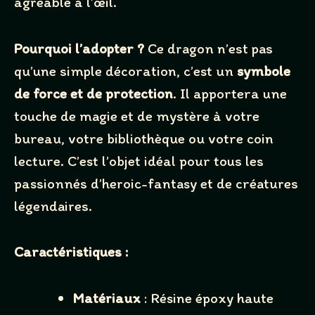
agréable à l’œil.
Pourquoi l’adopter ?
Ce dragon n’est pas
SUBMIT REVIEW
qu’une simple décoration, c’est un
symbole
de force et de protection
. Il apportera une
Thanks for your review!
touche de magie et de mystère à votre
bureau, votre bibliothèque ou votre coin
We are processing it and it will appear on the store
lecture. C’est l’objet idéal pour tous les
soon.
passionnés d’heroic-fantasy et de créatures
légendaires.
Caractéristiques :
Matériaux
: Résine époxy haute