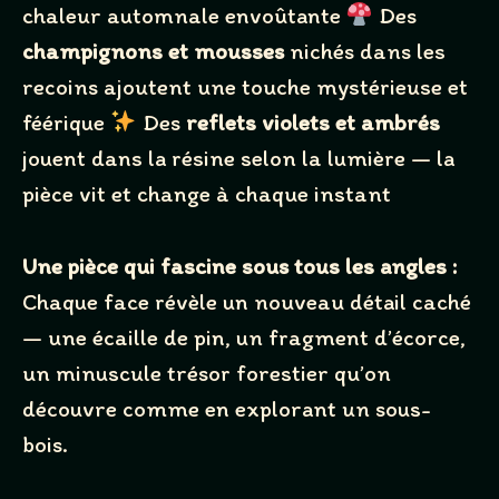
chaleur automnale envoûtante
Des
Title
*
champignons et mousses
nichés dans les
recoins ajoutent une touche mystérieuse et
Your review
féérique
Des
reflets violets et ambrés
jouent dans la résine selon la lumière — la
pièce vit et change à chaque instant
Une pièce qui fascine sous tous les angles :
Chaque face révèle un nouveau détail caché
SUBMIT REVIEW
— une écaille de pin, un fragment d’écorce,
un minuscule trésor forestier qu’on
Thanks for your review!
découvre comme en explorant un sous-
bois.
We are processing it and it will appear on the store
soon.