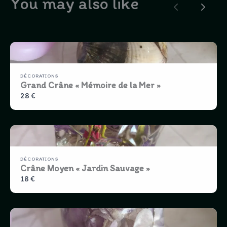
You may also like
Previous
Next
DÉCORATIONS
Grand Crâne « Mémoire de la Mer »
28 €
DÉCORATIONS
Crâne Moyen « Jardin Sauvage »
18 €