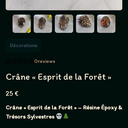
Décorations
0
reviews
Crâne « Esprit de la Forêt »
N
25 €
o
Crâne « Esprit de la Forêt » – Résine Époxy &
w
Trésors Sylvestres