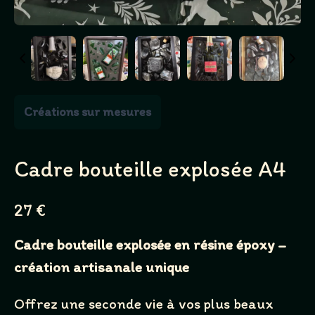
Créations sur mesures
Cadre bouteille explosée A4
N
27 €
o
Cadre bouteille explosée en résine époxy –
w
création artisanale unique
Offrez une seconde vie à vos plus beaux