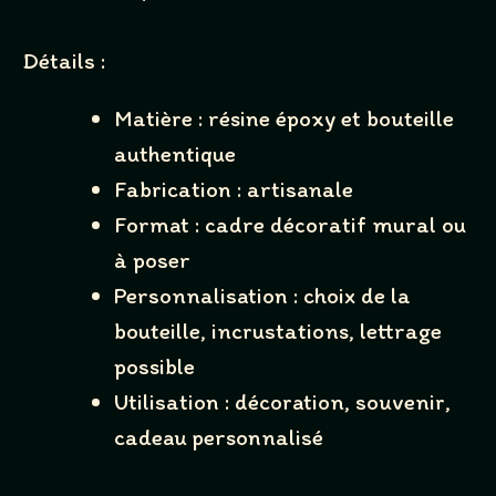
Thanks for your review!
Détails :
We are processing it and it will appear on the store
Matière : résine époxy et bouteille
soon.
authentique
Fabrication : artisanale
Format : cadre décoratif mural ou
à poser
Personnalisation : choix de la
bouteille, incrustations, lettrage
possible
Utilisation : décoration, souvenir,
cadeau personnalisé