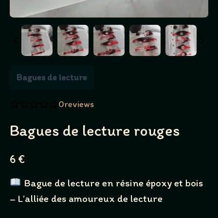
Bagues de lecture
0
reviews
Bagues de lecture rouges
N
6 €
o
Bague de lecture en résine époxy et bois
w
– L’alliée des amoureux de lecture