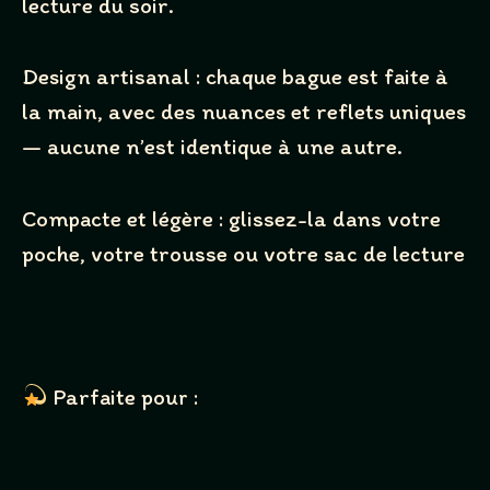
lecture du soir.
Your review
Design artisanal : chaque bague est faite à
la main, avec des nuances et reflets uniques
— aucune n’est identique à une autre.
Compacte et légère : glissez-la dans votre
poche, votre trousse ou votre sac de lecture
SUBMIT REVIEW
Thanks for your review!
Parfaite pour :
We are processing it and it will appear on the store
soon.